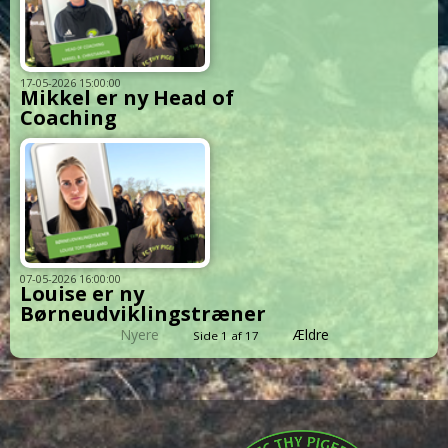
17-05-2026 15:00:00
Mikkel er ny Head of
Coaching
07-05-2026 16:00:00
Louise er ny
Børneudviklingstræner
Nyere
Ældre
Side 1 af 17