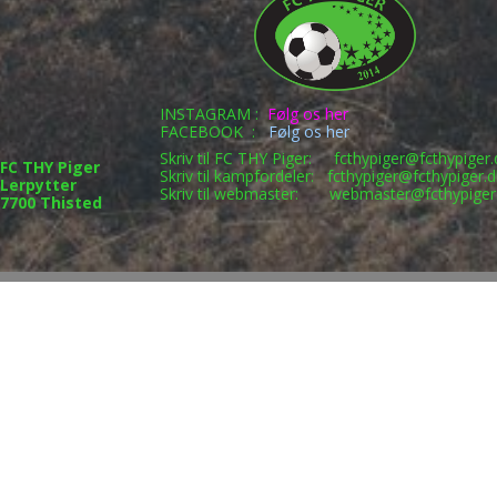
INSTAGRAM :
Følg os her
FACEBOOK :
Følg os her
Skriv til FC THY Piger:
fcthypiger@fcthypiger.
FC THY Piger
Skriv til kampfordeler:
fcthypiger@fcthypiger.d
Lerpytter
Skriv til webmaster:
webmaster@fcthypiger
7700 Thisted