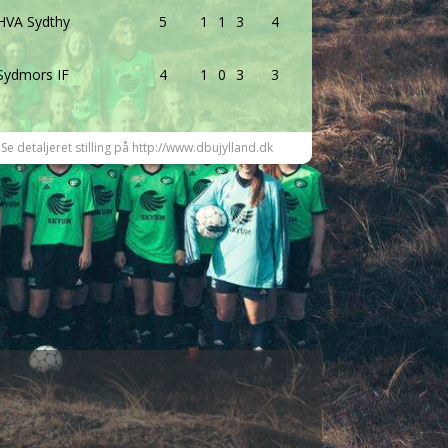
HVA Sydthy
5
1
1
3
4
Sydmors IF
4
1
0
3
3
Se detaljeret stilling på http://www.dbujylland.dk