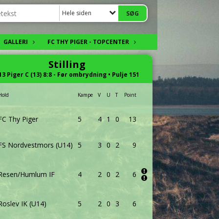
Hele siden
GALLERI
FC THY PIGER - TOPCENTER
Stilling
13 Piger C (13) 8:8 - Før ombrydning • Pulje 151
Hold
Kampe
V
U
T
Point
FC Thy Piger
5
4
1
0
13
FS Nordvestmors (U14)
5
3
0
2
9
Resen/Humlum IF
4
2
0
2
6
Roslev IK (U14)
5
2
0
3
6