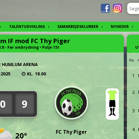
TALENTUDVIKLING
SAMARBEJDSKLUBBER
NYHEDER
 IF mod FC Thy Piger
8:8 - Før ombrydning • Pulje 151
U
Pos.
R HUMLUM ARENA
-2025
KL. 18.00
1
2
0
9
3
4
FC Thy Piger
20°