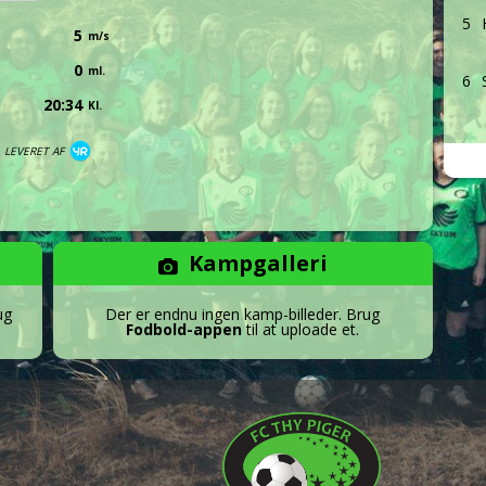
5
5
m/s
0
ml.
6
20:34
Kl.
LEVERET AF
Kampgalleri
ug
Der er endnu ingen kamp-billeder. Brug
Fodbold-appen
til at uploade et.