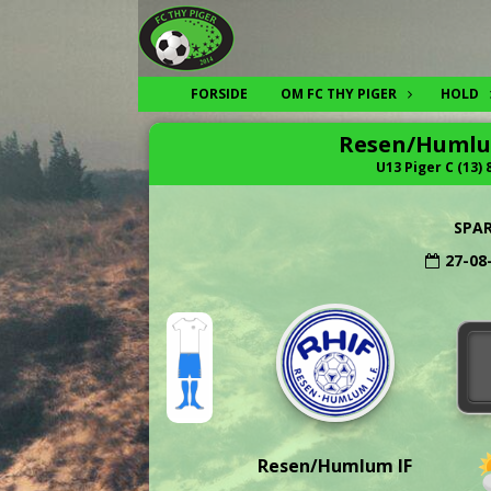
FORSIDE
OM FC THY PIGER
HOLD
Resen/Humlum
U13 Piger C (13) 
SPA
27-08
Resen/Humlum IF